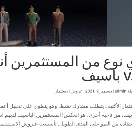
 نوع من المستثمرين أن
اسيف
طة
admin
|
ديسمبر 9, 2021
|
عروش الاستثمار
تثمار الأكتيف يتطلب مشارك نشط. وهو ينطوي على تحليل أعمق بك
سيف، من ناحية أخرى، هو العكس! المستثمرين الباسيف لديهم اس
ستفادة من النمو على المدى الطويل. تأسست عـروش الاسـتـثـمـا