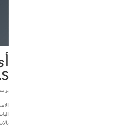
أي
V.S ب
بواس
الاس
البا
بالا