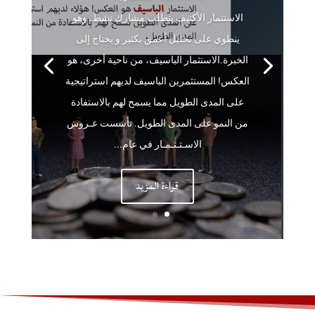
الاستثمار الأكتيف يتطلب مشارك نشط. وهو
ينطوي على تحليل أعمق بكثير و يحتاج إلى
الخبرة.الاستثمار الباسيف، من ناحية أخرى، هو
العكس! المستثمرين الباسيف لديهم استراتيجية
على المدى الطويل مما يسمح لهم بالاستفادة
من النمو على المدى الطويل. تأسست عـروش
الاسـتـثـمـار في عام...
قراءة المزيد